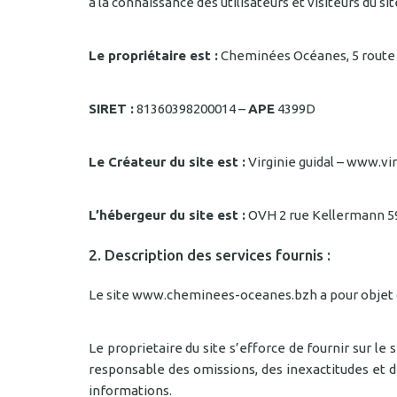
à la connaissance des utilisateurs et visiteurs du 
Le propriétaire est :
Cheminées Océanes, 5 route
SIRET :
81360398200014 –
APE
4399D
Le Créateur du site est :
Virginie guidal – www.vir
L’hébergeur du site est :
OVH 2 rue Kellermann 
2. Description des services fournis :
Le site www.cheminees-oceanes.bzh a pour objet de
Le proprietaire du site s’efforce de fournir sur l
responsable des omissions, des inexactitudes et des
informations.