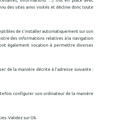
rtenaires, informations …) mis en place avec
tenu des sites ainsi visités et décline donc toute
ceptibles de s’installer automatiquement sur son
egistre des informations relatives à la navigation
et ont également vocation à permettre diverses
r de la manière décrite à l’adresse suivante :
toutefois configurer son ordinateur de la manière
ies. Validez sur Ok.