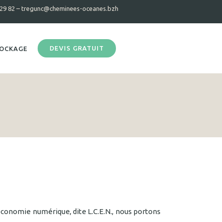
 29 82 –
tregunc@cheminees-oceanes.bzh
DEVIS GRATUIT
OCKAGE
’économie numérique, dite L.C.E.N., nous portons