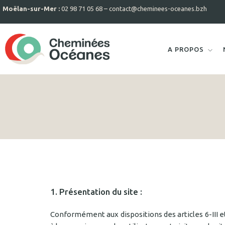
Moëlan-sur-Mer :
02 98 71 05 68 –
contact@cheminees-oceanes.bzh
A PROPOS
1. Présentation du site :
Conformément aux dispositions des articles 6-III et