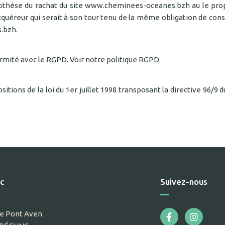
pothèse du rachat du site www.cheminees-oceanes.bzh au le propri
cquéreur qui serait à son tour tenu de la même obligation de con
s.bzh.
mité avec le RGPD. Voir notre politique RGPD.
tions de la loi du 1er juillet 1998 transposant la directive 96/9 d
c
Suivez-nous
 de Pont Aven