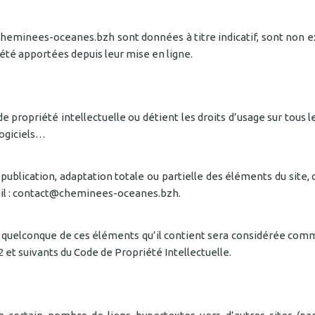
eminees-oceanes.bzh sont données à titre indicatif, sont non exh
été apportées depuis leur mise en ligne.
 de propriété intellectuelle ou détient les droits d’usage sur tou
logiciels…
ublication, adaptation totale ou partielle des éléments du site, q
email : contact@cheminees-oceanes.bzh.
un quelconque de ces éléments qu’il contient sera considérée com
 et suivants du Code de Propriété Intellectuelle.