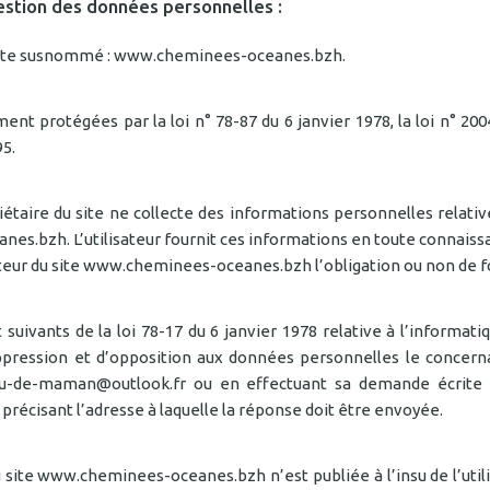
estion des données personnelles :
 le site susnommé : www.cheminees-oceanes.bzh.
 protégées par la loi n° 78-87 du 6 janvier 1978, la loi n° 2004-
95.
aire du site ne collecte des informations personnelles relatives
es.bzh. L’utilisateur fournit ces informations en toute connaiss
ilisateur du site www.cheminees-oceanes.bzh l’obligation ou non de 
ivants de la loi 78-17 du 6 janvier 1978 relative à l’informatique
 suppression et d’opposition aux données personnelles le concer
u-de-maman@outlook.fr ou en effectuant sa demande écrite e
n précisant l’adresse à laquelle la réponse doit être envoyée.
u site www.cheminees-oceanes.bzh n’est publiée à l’insu de l’uti