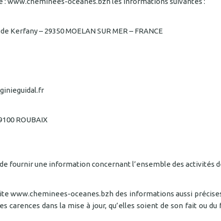
site : www.cheminees-oceanes.bzh les informations suivantes :
 de Kerfany – 29350 MOELAN SUR MER – FRANCE
ginieguidal.fr
59100 ROUBAIX
 fournir une information concernant l’ensemble des activités de
e site www.cheminees-oceanes.bzh des informations aussi précises 
 carences dans la mise à jour, qu’elles soient de son fait ou du f